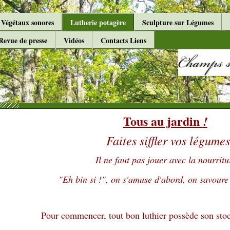
Végétaux sonores
Lutherie potagère
Sculpture sur Légumes
Revue de presse
Vidéos
Contacts Liens
Tous au jardin
!
Faites siffler vos légume
Il ne faut pas jouer avec la nourritur
"Eh bin si !", on s'amuse d'abord, on savoure
Pour commencer, tout bon luthier possède son stoc