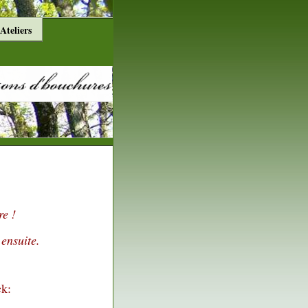
Ateliers
s
e !
 ensuite.
k: