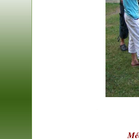
.
Méd