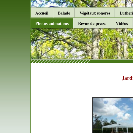
Accueil
Balade
Végétaux sonores
Lutheri
Photos animations
Revue de presse
Vidéos
Jardins de L